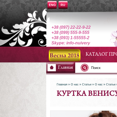
ENG
RU
+38 (097) 22-22-9-22
+38 (099) 555-9-555
+38 (093) 1-55555-2
Skype: info-nuivery
КАТАЛОГ П
Главная
»
»
»
»
Главная
О нас
Статьи
О нас
Статьи
КУРТКА ВЕНИС