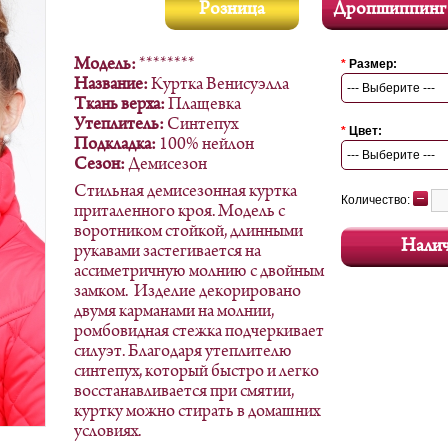
Розница
Дропшиппинг
Модель:
********
*
Размер:
Название:
Куртка Венисуэлла
--- Выберите ---
Ткань верха:
Плащевка
Утеплитель:
Синтепух
*
Цвет:
Подкладка:
100% нейлон
--- Выберите ---
Сезон:
Демисезон
Стильная демисезонная куртка
Количество:
приталенного кроя. Модель с
воротником стойкой, длинными
Нали
рукавами застегивается на
ассиметричную молнию с двойным
замком. Изделие декорировано
двумя карманами на молнии,
ромбовидная стежка подчеркивает
силуэт. Благодаря утеплителю
синтепух, который быстро и легко
восстанавливается при смятии,
куртку можно стирать в домашних
условиях.