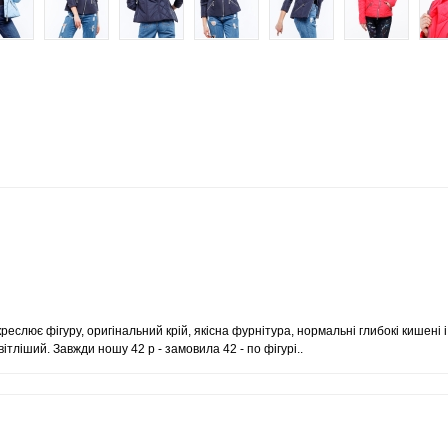
креслює фігуру, оригінальний крій, якісна фурнітура, нормальні глибокі кишені 
вітліший. Завжди ношу 42 р - замовила 42 - по фігурі..