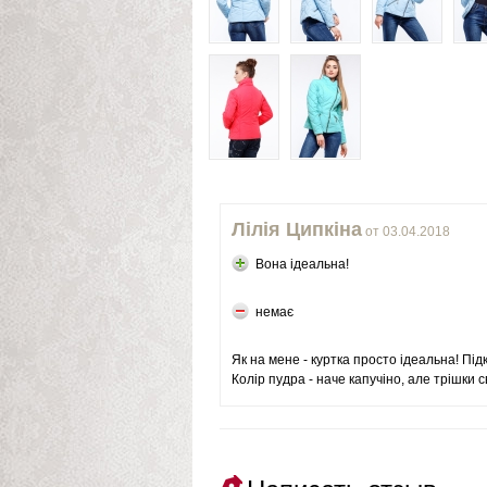
Лілія Ципкіна
от 03.04.2018
Вона ідеальна!
немає
Як на мене - куртка просто ідеальна! Під
Колір пудра - наче капучіно, але трішки с