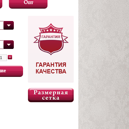
Опт
чие