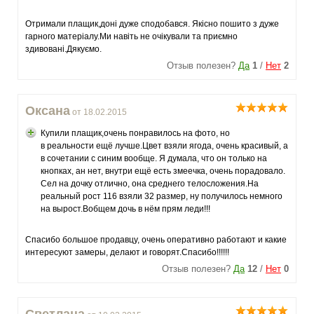
Отримали плащик,доні дуже сподобався. Якісно пошито з дуже
гарного матеріалу.Ми навіть не очікували та приємно
здивовані.Дякуємо.
Отзыв полезен?
Да
1
/
Нет
2
Оксана
от 18.02.2015
Купили плащик,очень понравилось на фото, но
в реальности ещё лучше.Цвет взяли ягода, очень красивый, а
в сочетании с синим вообще. Я думала, что он только на
кнопках, ан нет, внутри ещё есть змеечка, очень порадовало.
Сел на дочку отлично, она среднего телосложения.На
реальный рост 116 взяли 32 размер, ну получилось немного
на вырост.Вобщем дочь в нём прям леди!!!
Спасибо большое продавцу, очень оперативно работают и какие
интересуют замеры, делают и говорят.Спасибо!!!!!!
Отзыв полезен?
Да
12
/
Нет
0