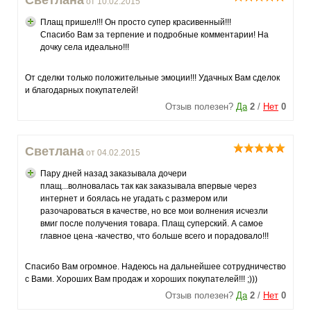
Светлана
от 10.02.2015
Плащ пришел!!! Он просто супер красивенный!!!
Спасибо Вам за терпение и подробные комментарии! На
дочку села идеально!!!
От сделки только положительные эмоции!!! Удачных Вам сделок
и благодарных покупателей!
Отзыв полезен?
Да
2
/
Нет
0
Светлана
от 04.02.2015
Пару дней назад заказывала дочери
плащ...волновалась так как заказывала впервые через
интернет и боялась не угадать с размером или
разочароваться в качестве, но все мои волнения исчезли
вмиг после получения товара. Плащ суперский. А самое
главное цена -качество, что больше всего и порадовало!!!
Спасибо Вам огромное. Надеюсь на дальнейшее сотрудничество
с Вами. Хороших Вам продаж и хороших покупателей!!! ;)))
Отзыв полезен?
Да
2
/
Нет
0