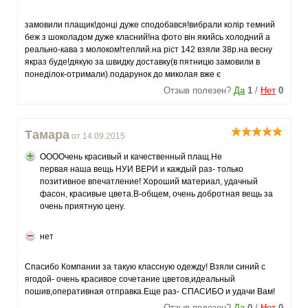
замовили плащик!донці дуже сподобався!вибрали колір темний
беж з шоколадом дуже класний!на фото він якийсь холодний а
реально-кава з молоком!теплий.на ріст 142 взяли 38р.на весну
якраз буде!дякую за швидку доставку(в пятницю замовили в
понеділок-отримали).подарунок до миколая вже є
Отзыв полезен?
Да
1
/
Нет
0
Тамара
от 14.09.2015
ООООчень красивый и качественный плащ.Не
первая наша вещь НУИ ВЕРИ и каждый раз- только
позитивное впечатление! Хороший материал, удачный
фасон, красивые цвета.В-общем, очень добротная вещь за
очень приятную цену.
нет
Спасибо Компании за такую классную одежду! Взяли синий с
ягодой- очень красивое сочетание цветов,идеальный
пошив,оперативная отправка.Еще раз- СПАСИБО и удачи Вам!
Отзыв полезен?
Да
0
/
Нет
0