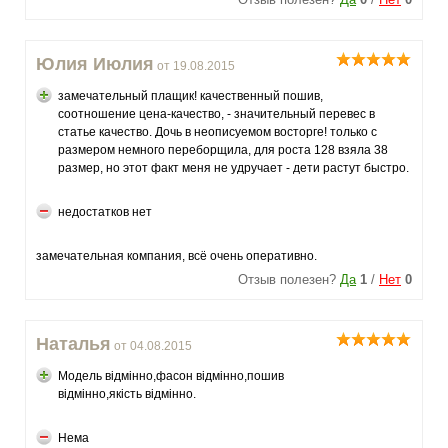
Юлия Июлия
от 19.08.2015
замечательный плащик! качественный пошив,
соотношение цена-качество, - значительный перевес в
статье качество. Дочь в неописуемом восторге! только с
размером немного переборщила, для роста 128 взяла 38
размер, но этот факт меня не удручает - дети растут быстро.
недостатков нет
замечательная компания, всё очень оперативно.
Отзыв полезен?
Да
1
/
Нет
0
Наталья
от 04.08.2015
Модель відмінно,фасон відмінно,пошив
відмінно,якість відмінно.
Нема