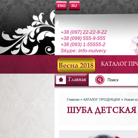
ENG
RU
+38 (097) 22-22-9-22
+38 (099) 555-9-555
+38 (093) 1-55555-2
Skype: info-nuivery
КАТАЛОГ П
Главная
»
»
Главная
КАТАЛОГ ПРОДУКЦИИ
Новая ко
ШУБА ДЕТСКАЯ 