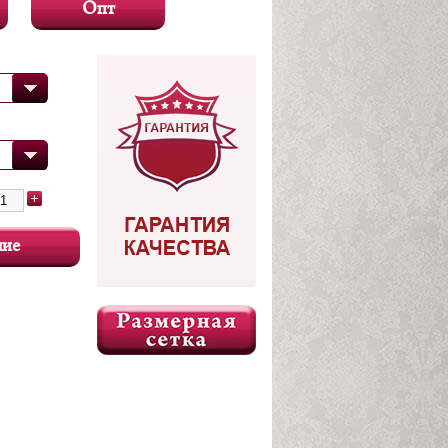
Опт
чие