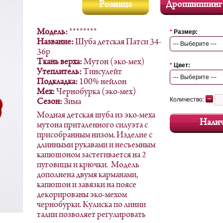
Розница
Дропшиппинг
Модель:
********
*
Размер:
Название:
Шуба детская Патси 34-
--- Выберите ---
36р
Ткань верха:
Мутон (эко-мех)
*
Цвет:
Утеплитель:
Тинсулейт
--- Выберите ---
Подкладка:
100% нейлон
Мех:
Чернобурка (эко-мех)
Количество:
Сезон:
Зима
Модная детская шуба из эко-меха
Нали
мутона приталенного силуэта с
присобранным низом. Изделие с
длинными рукавами и несъемным
капюшоном застегивается на 2
пуговицы и крючки. Модель
дополнена двумя карманами,
капюшон и завязки на поясе
декорированы эко-мехом
чернобурки. Кулиска по линии
талии позволяет регулировать