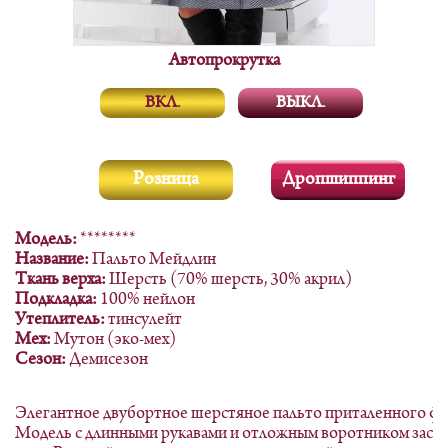
Автопрокрутка
ВКЛ.
ВЫКЛ.
Розница
Дропшиппинг
Модель:
********
Название:
Пальто Мейдлин
Ткань верха:
Шерсть (70% шерсть, 30% акрил)
Подкладка:
100% нейлон
Утеплитель:
тинсулейт
Мех:
Мутон (эко-мех)
Сезон:
Демисезон
Элегантное двубортное шерстяное пальто приталенного фа
Модель с длинными рукавами и отложным воротником застег