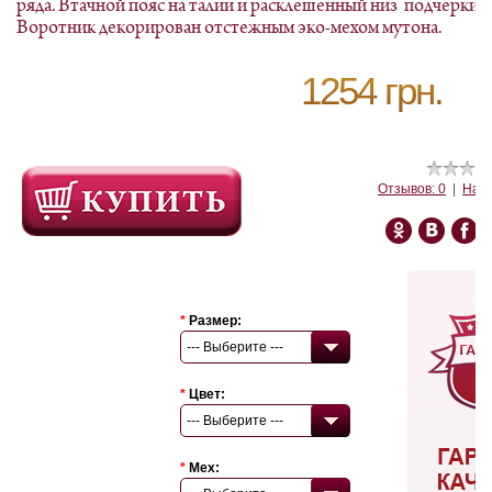
ряда. Втачной пояс на талии и расклешенный низ подчерки
Воротник декорирован отстежным эко-мехом мутона.
1254 грн.
Отзывов: 0
|
Напи
*
Размер:
--- Выберите ---
*
Цвет:
--- Выберите ---
*
Мех: