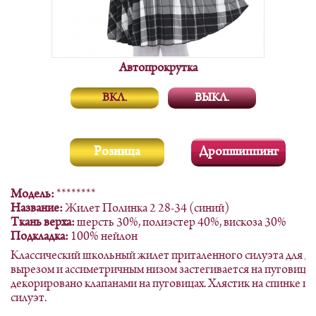
Автопрокрутка
ВКЛ.
ВЫКЛ.
Розница
Дропшиппинг
Модель:
********
Название:
Жилет Полинка 2 28-34 (синий)
Ткань верха:
шерсть 30%, полиэстер 40%, вискоза 30%
Подкладка:
100% нейлон
Классический школьный жилет приталенного силуэта для д
вырезом и ассиметричным низом застегивается на пуговицы
декорировано клапанами на пуговицах. Хлястик на спинке 
силуэт.